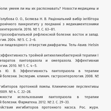
.
 боли: умеем ли мы их распознавать? Новости медицины и
 Голубова О. О., Бєляєва Н. В. Раціональний вибір інгібітора
хронічного панкреатиту у поєднанні з медикаментозними
ентерологія. 2016. № 1. С. 63–81.
астроэзофагеальной рефлюксной болезни: восток и запад.
ия. 2004. № 5. С. 2–6.
рыжи пищеводного отверстия диафрагмы. Тель-Авив: Helsin
я эффективность тройной антихеликобактерной терапии I
паратов пантопразола и омепразола. Эффективная
ии. 2010. № 1. С. 4–5.
ев Ю. В. Эффективность пантопразола в терапии
болезни. Эксперим. клинич. гастроэнтерология. 2008. №
ингибиторов протонной помпы. Клинические перспективы
009. № 4. С. 22–28.
ности использования пантопразола в терапии
олезни. Фарматека. 2012. № 2. С. 29–33.
йствия ингибиторов протонного насоса. Рос. журн.