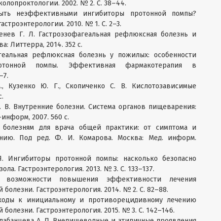
олопроктологии. 2002. № 2. С. 38–44.
быть неэффективными ингибиторы протонной помпы?
троэнтерологии. 2010. № 1. С. 2–3.
Юренев Г. Л. Гастроэзофагеальная рефлюксная болезнь и
: Литтерра, 2014. 352 с.
агеальная рефлюксная болезнь у пожилых: особенности
отонной помпы. Эффективная фармакотерапия в
–7.
., Кузенко Ю. Г., Скопиченко С. В. Кислотозависимые
с.
 А. В. Внутренние болезни. Система органов пищеварения:
информ, 2007. 560 с.
м болезням для врача общей практики: от симптома и
нию. Под ред. Ф. И. Комарова. Москва: Мед. информ.
 Я. Ингибиторы протонной помпы: насколько безопасно
а. Гастроэнтерология. 2013. № 3. С. 133–137.
е возможности повышения эффективности лечения
олезни. Гастроэнтерология. 2014. № 2. С. 82–88.
одходы к инициальному и противорецидивному лечению
олезни. Гастроэнтерология. 2015. № 3. С. 142–146.
, Балабанцева А. П. Внепищеводные и атипичные проявления