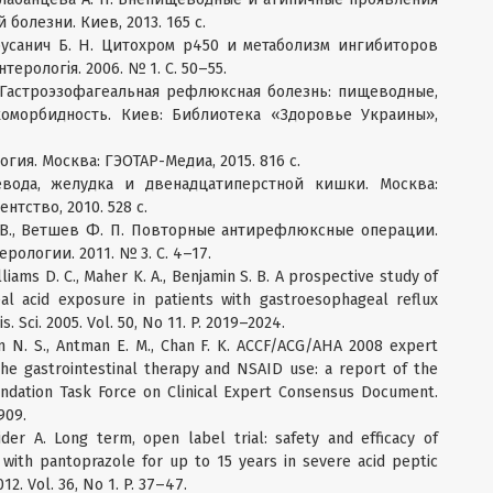
олезни. Киев, 2013. 165 с.
Марусанич Б. Н. Цитохром р450 и метаболизм ингибиторов
ерологія. 2006. № 1. С. 50–55.
Е. Гастроэзофагеальная рефлюксная болезнь: пищеводные,
оморбидность. Киев: Библиотека «Здоровье Украины»,
огия. Москва: ГЭОТАР-Медиа, 2015. 816 с.
евода, желудка и двенадцатиперстной кишки. Москва:
тство, 2010. 528 с.
. В., Ветшев Ф. П. Повторные антирефлюксные операции.
ологии. 2011. № 3. С. 4–17.
lliams D. C., Maher K. A., Benjamin S. B. A prospective study of
eal acid exposure in patients with gastroesophageal reflux
s. Sci. 2005. Vol. 50, No 11. P. 2019–2024.
am N. S., Antman E. M., Chan F. K. ACCF/ACG/AHA 2008 expert
e gastrointestinal therapy and NSAID use: a report of the
undation Task Force on Clinical Expert Consensus Document.
909.
der A. Long term, open label trial: safety and efficacy of
with pantoprazole for up to 15 years in severe acid peptic
12. Vol. 36, No 1. P. 37–47.