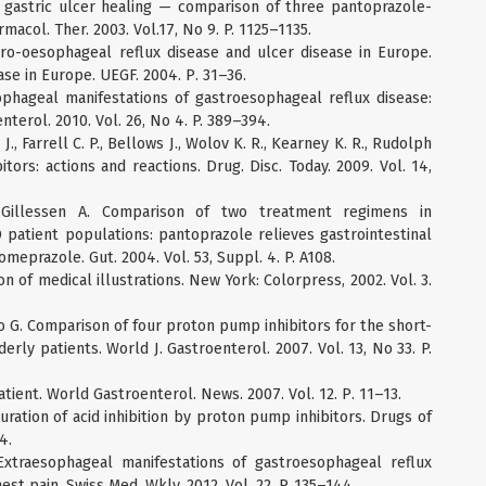
d gastric ulcer healing — comparison of three pantoprazole-
macol. Ther. 2003. Vol.17, No 9. P. 1125–1135.
o-oesophageal reflux disease and ulcer disease in Europe.
se in Europe. UEGF. 2004. Р. 31–36.
sophageal manifestations of gastroesophageal reflux disease:
nterol. 2010. Vol. 26, No 4. P. 389–394.
 J., Farrell C. P., Bellows J., Wolov K. R., Kearney K. R., Rudolph
itors: actions and reactions. Drug. Disc. Today. 2009. Vol. 14,
 Gillessen A. Comparison of two treatment regimens in
atient populations: pantoprazole relieves gastrointestinal
meprazole. Gut. 2004. Vol. 53, Suppl. 4. P. A108.
n of medical illustrations. New York: Colorpress, 2002. Vol. 3.
rdo G. Comparison of four proton pump inhibitors for the short-
erly patients. World J. Gastroenterol. 2007. Vol. 13, No 33. P.
atient. World Gastroenterol. News. 2007. Vol. 12. Р. 11–13.
uration of acid inhibition by proton pump inhibitors. Drugs of
4.
 Extraesophageal manifestations of gastroesophageal reflux
hest pain. Swiss Med. Wkly. 2012. Vol. 22. P. 135–144.