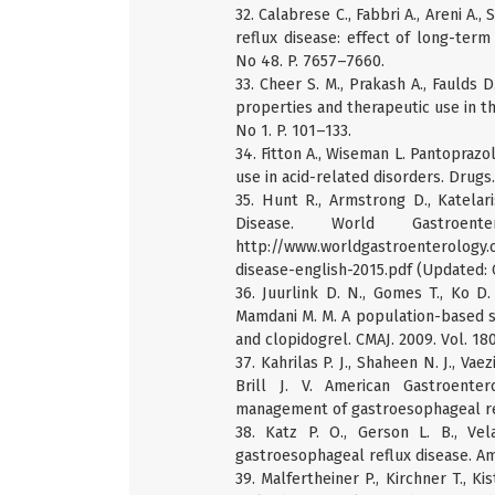
32. Calabrese C., Fabbri A., Areni A.
reflux disease: effect of long-term
No 48. P. 7657–7660.
33. Cheer S. M., Prakash A., Faulds 
properties and therapeutic use in th
No 1. P. 101–133.
34. Fitton A., Wiseman L. Pantoprazo
use in acid-related disorders. Drugs.
35. Hunt R., Armstrong D., Katela
Disease. World Gastroente
http://www.worldgastroenterology.o
disease-english-2015.pdf (Updated: 
36. Juurlink D. N., Gomes T., Ko D. T
Mamdani M. M. A population-based s
and clopidogrel. CMAJ. 2009. Vol. 180
37. Kahrilas P. J., Shaheen N. J., Vaezi
Brill J. V. American Gastroente
management of gastroesophageal refl
38. Katz P. O., Gerson L. B., Ve
gastroesophageal reflux disease. Am. 
39. Malfertheiner P., Kirchner T., Ki