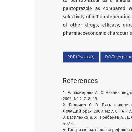
to pantoprazole as a means 
pantoprazole as compared wi
selectivity of action dependin
of other drugs, efficacy, dur
pharmacoeconomic characterist
PDF (Русский)
DOCX (Українс
References
1. Аллахвердян А. С. Анализ не
2005. № 2. С. 8–15.
2. Бельмер С. В. Пять поколен
Лечащий врач. 2009. № 7. С. 14–17.
3. Василенко В. Х., Гребенев А. Л
407 с.
4. Гастроэзофагеальная рефлюксна