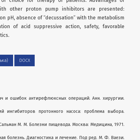
of choice for therapy of patients. Advantages of
th other proton pump inhibitors are presented:
g on pH, absence of “decussation” with the metabolism
ation of acid suppressive action, safety, favorable
ics.
ька)
DOCX
удач и ошибок антирефлюксных операций. Анн. хирургии.
ий ингибиторов протонного насоса: проблема выбора.
., Сальман М. М. Болезни пищевода. Москва: Медицина, 1971.
я болезнь. Диагностика и лечение. Под ред. М. Ф. Ваези.