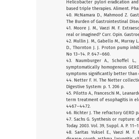
Helicobacter pylori eradication an
based triple therapies. Aliment. Phar
40. McNamara D., Mahmood Z. Gastr
The Burden of Gastrointestinal Disea
41. Moore J. M., Vaezi M. F. Extrae
real or imagined? Curr. Opin. Gastroe
42. Mullin J. M., Gabello M., Murray L.
D., Thornton J. J. Proton pump inhib
No 13–14. P. 647–660.
43. Naumburger A., Schoffel L.,
symptomatically homogenous GERD p
symptoms significantly better than o
44. Netter F. H. The Netter collectio
Digestive System: p. 1. 206 p.
45. Pilotto A., Franceschi M., Leana
term treatment of esophagitis in eld
4467–4472.
46. Richter J. The refractory GERD p
47. Sachs G. Synthesis or rupture: d
Today. 2003. Vol. 39, Suppl. A. P. 11–1
48. Saritas Yuksel E., Vaezi M. F.
disease: cough, asthma, laryngitis, c