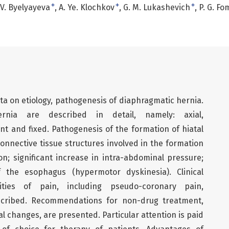
+
+
+
 V. Byelyayeva
A. Ye. Klochkov
G. M. Lukashevich
P. G. F
ta on etiology, pathogenesis of diaphragmatic hernia.
rnia are described in detail, namely: axial,
nt and fixed. Pathogenesis of the formation of hiatal
 connective tissue structures involved in the formation
on; significant increase in intra-abdominal pressure;
f the esophagus (hypermotor dyskinesia). Clinical
ities of pain, including pseudo-coronary pain,
described. Recommendations for non-drug treatment,
nal changes, are presented. Particular attention is paid