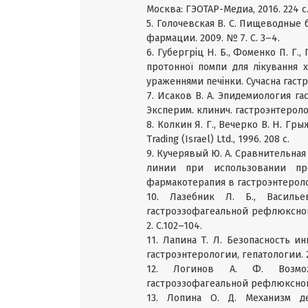
Москва: ГЭОТАР-Медиа, 2016. 224 с
5. Голочевская В. С. Пищеводные
фармации. 2009. № 7. С. 3–4.
6. Губергріц Н. Б., Фоменко П. Г.,
протонної помпи для лікування 
ураженнями печінки. Сучасна гастро
7. Исаков В. А. Эпидемиология г
Эксперим. клинич. гастроэнтеролог
8. Колкин Я. Г., Вечерко В. Н. Г
Trading (Israel) Ltd., 1996. 208 c.
9. Кучерявый Ю. А. Сравнительна
линии при использовании пре
фармакотерапия в гастроэнтеролог
10. Лазебник Л. Б., Василь
гастроэзофагеальной рефлюксной 
2. С.102–104.
11. Лапина Т. Л. Безопасность 
гастроэнтерологии, гепатологии. 2
12. Логинов А. Ф. Возмож
гастроэзофагеальной рефлюксной б
13. Лопина О. Д. Механизм де