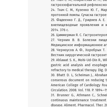
гастроэзофагеальной рефлюксной б
24. Ткач С. М., Кузенко Ю. Г., 
протонной помпы. Сучасна гастроент
25. Фадеенко Г. Д., Гриднев А. 
внепищеводные проявления и к
2014. 376 с.
26. Циммерман Я. С. Гастроэнтерол
27. Чернин В. В. Болезни пищ
Медицинское информационное аген
28. Черноусов А. Ф., Хоробрых Т
Вестник хирургической гастроэнтер
29. Ahlawat S. K., Mohi-Ud-Din R., Wi
gastric acid analysis and esophag
refractory to medical therapy. Dig. Di
30. Bhatt D. L, Scheiman J., Abrah
consensus document on reducing th
American College of Cardiology Fo
Circulation. 2008. Vol. 118. P. 1894–1
31. Brunner G., Athmann C., Schnei
continuous maintenance treatment 
disease. Aliment. Pharmacol. Ther. 20