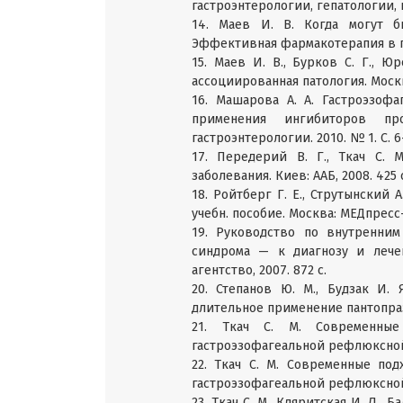
гастроэнтерологии, гепатологии, к
14. Маев И. В. Когда могут 
Эффективная фармакотерапия в гас
15. Маев И. В., Бурков С. Г., 
ассоциированная патология. Москва
16. Машарова А. А. Гастроэзоф
применения ингибиторов пр
гастроэнтерологии. 2010. № 1. С. 6
17. Передерий В. Г., Ткач С. М
заболевания. Киев: ААБ, 2008. 425 
18. Ройтберг Г. Е., Струтынский
учебн. пособие. Москва: МЕДпресс-
19. Руководство по внутренни
синдрома — к диагнозу и лече
агентство, 2007. 872 с.
20. Степанов Ю. М., Будзак И.
длительное применение пантопразол
21. Ткач С. М. Современны
гастроэзофагеальной рефлюксной б
22. Ткач С. М. Современные п
гастроэзофагеальной рефлюксной б
23. Ткач С. М., Кляритская И. Л.