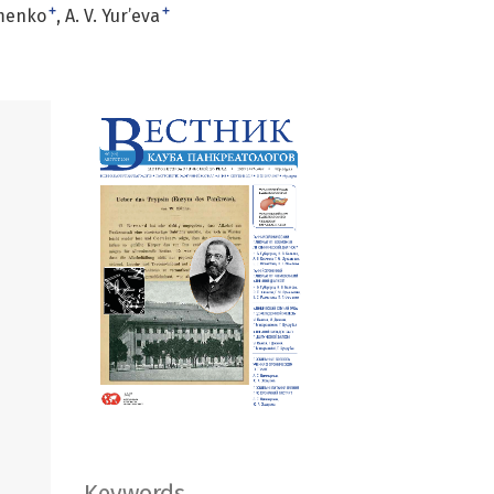
+
+
omenko
A. V. Yur’eva
Keywords