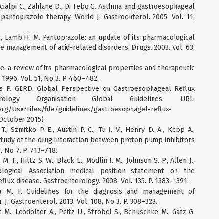
, Scialpi C., Zahlane D., Di Febo G. Asthma and gastroesophageal
 pantoprazole therapy. World J. Gastroenterol. 2005. Vol. 11,
D., Lamb H. M. Pantoprazole: an update of its pharmacological
e management of acid-related disorders. Drugs. 2003. Vol. 63,
le: a review of its pharmacological properties and therapeutic
 1996. Vol. 51, No 3. P. 460–482.
ris P. GERD: Global Perspective on Gastroesophageal Reflux
rology Organisation Global Guidelines. URL:
rg/UserFiles/file/guidelines/gastroesophagel-reflux-
October 2015).
., Szmitko P. E., Austin P. C., Tu J. V., Henry D. A., Kopp A.,
tudy of the drug interaction between proton pump inhibitors
, No 7. P. 713–718.
 M. F., Hiltz S. W., Black E., Modlin I. M., Johnson S. P., Allen J.,
rological Association medical position statement on the
ux disease. Gastroenterology. 2008. Vol. 135. P. 1383–1391.
la M. F. Guidelines for the diagnosis and management of
J. Gastroenterol. 2013. Vol. 108, No 3. P. 308–328.
st M., Leodolter A., Peitz U., Strobel S., Bohuschke M., Gatz G.