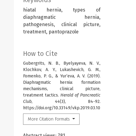
hiatal hernia, types of
diaphragmatic hernia,
pathogenesis, clinical picture,
treatment, pantoprazole
How to Cite
Gubergrits, N. B., Byelyayeva, N. V.,
Klochkov, A. Y., Lukashevich, G. M.,
Fomenko, P. G., & Yur’eva, A. V. (2019).
Diaphragmatic hernia: formation
mechanisms, clinical picture,
treatment tactics.
Herald of Pancreatic
Club
,
44
(3), 84-92.
https://doi.org/10.33149/vkp.2019.03.10
More Citation Formats
Abstract views: 781