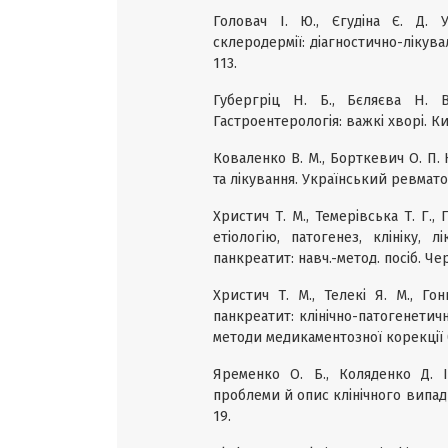
Головач І. Ю., Єгудіна Є. Д.
склеродермії: діагностично-лікува
113.
Губергріц Н. Б., Бєляєва Н. 
Гастроентерологія: важкі хворі. Ки
Коваленко В. М., Борткевич О. П.
та лікування. Український ревмато
Христич Т. М., Темерівська Т. Г.,
етіологію, патогенез, клініку, 
панкреатит: навч.-метод. посіб. Черн
Христич Т. М., Телекі Я. М., Го
панкреатит: клінічно-патогенетич
методи медикаментозної корекції (2
Яременко О. Б., Коляденко Д. І
проблеми й опис клінічного випадк
19.