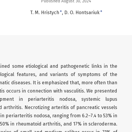
Published August 30, 2024
+
+
T. M. Hristych
D. O. Hontsariuk
tlined some etiological and pathogenetic links in the
ological features, and variants of symptoms of the
atic diseases. It is emphasized that, more often than
tis occurs in connection with vasculitis. We presented
ment in periarteritis nodosa, systemic lupus
rthritis. Necrotizing arteritis of pancreatic vessels
in periarteritis nodosa, ranging from 6.2–7.4 to 53% in
50% in rheumatoid arthritis, and 17% in scleroderma.