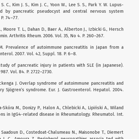
 S. C., Kim J. S., Kim J. C., Yoon W., Lee S. S., Park Y. W. Lupus-
ted by pancreatic pseudocyst and central nervous system
 P. 74–77.
 Moore T. L., Dahan D., Baer A., Alberton J., Izbicki G., Hersch
in. Arthritis Rheum. 2006. Vol. 35, No 4. P. 260–267.
i M. Prevalence of autoimmune pancreatitis in Japan from a
terol. 2007. Vol. 42, Suppl. 18. P. 6–8.
 study of pancreatic injurу in patients with SLE (in Japanese).
87. Vol. 84. P. 2722–2730.
, Ockenga J. Overlap syndrome of autoimmune pancreatitis and
ry Sjögren’s syndrome. Eur. J. Gastroenterol. Hepatol. 2004.
-Skóra M., Donizy P., Halon A., Chlebicki A., Lipiński A., Wiland
ions in IgG4-related disease in Rheumatology. Rheumatol. Int.
P., Saadoun D., Costedoat-Chalumeau N., Maisonobe T., Diemert
te J. C., Amoura Z. Peripheral neuropathies associa ted with