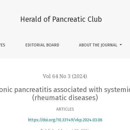
s associated with systemic connective tissue diseases (rheum
Herald of Pancreatic Club
VES
EDITORIAL BOARD
ABOUT THE JOURNAL
Vol 64 No 3 (2024)
ronic pancreatitis associated with systemi
(rheumatic diseases)
ARTICLES
https://doi.org/10.33149/vkp.2024.03.06