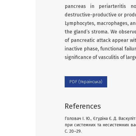
pancreas in periarteritis 
destructive-productive or produ
Lymphocytes, macrophages, and 
the gland’s stroma. We observed
of pancreatic attack appear wit
inactive phase, functional fail
significance of vasculitis of large
PDF (Українська)
References
Головач І. Ю., Єгудіна Є. Д. Васку
при системних та несистемних вас
С. 20–29.