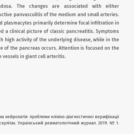
nodosa. The changes are associated with either
ctive panvasculitis of the medium and small arteries.
plasmacytes primarily determine focal infiltration in
 a clinical picture of classic pancreatitis. Symptoms
h high activity of the underlying disease, while in the
ure of the pancreas occurs. Attention is focused on the
 vessels in giant cell arteritis.
літна нейропатія: проблеми клініко-діагностичної верифікації
кулітах. Український ревматологічний журнал. 2019. № 1.