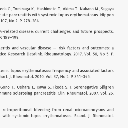
eda C., Tominaga K., Hashimoto T., Akima T., Nakano M., Sugaya
 acute pancreatitis with systemic lupus erythematosus. Nippon
 107, No 2. P. 278–284.
gG4-related disease: current challenges and future prospects.
 P. 189–199.
arteritis and vascular disease — risk factors and outcomes: a
tice Research Datalink. Rheumatology. 2017. Vol. 56, No 5. P.
ystemic lupus erythematosus: frequency and associated factors
rt. J. Rheumatol. 2010. Vol. 37, No 2. P. 341–345.
Gono T., Uehara T., Kawa S., Ikeda S. I. Seronegative Sjögren
une sclerosing pancreatitis. Clin. Rheumatol. 2007. Vol. 26,
 retroperitoneal bleeding from renal microaneurysms and
t with systemic lupus erythematosus. Scand. J. Rheumatol.