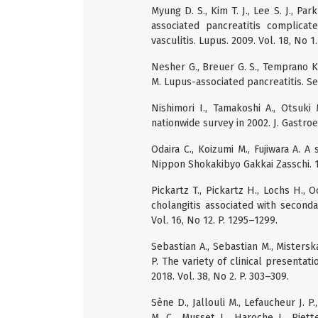
Myung D. S., Kim T. J., Lee S. J., Park
associated pancreatitis complica
vasculitis. Lupus. 2009. Vol. 18, No 1.
Nesher G., Breuer G. S., Temprano K.,
M. Lupus-associated pancreatitis. Sem
Nishimori I., Tamakoshi A., Otsuk
nationwide survey in 2002. J. Gastroen
Odaira C., Koizumi M., Fujiwara A. A
Nippon Shokakibyo Gakkai Zasschi. 19
Pickartz T., Pickartz H., Lochs H.
cholangitis associated with seconda
Vol. 16, No 12. P. 1295–1299.
Sebastian A., Sebastian M., Misterska
P. The variety of clinical presentat
2018. Vol. 38, No 2. P. 303–309.
Sène D., Jallouli M., Lefaucheur J. 
M. C., Musset L., Haroche J., Piet