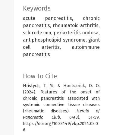
Keywords
acute pancreatitis, chronic
pancreatitis, rheumatoid arthritis,
scleroderma, periarteritis nodosa,
antiphospholipid syndrome, giant
cell arteritis, autoimmune
pancreatitis
How to Cite
Hristych, T. M., & Hontsariuk, D. O.
(2024). Features of the onset of
chronic pancreatitis associated with
systemic connective tissue diseases
(rheumatic diseases).
Herald of
Pancreatic Club
,
64
(3), 51-59.
https://doi.org/10.33149/vkp.2024.03.0
6