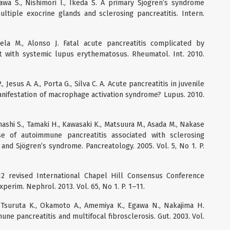
Kawa S., Nishimori I., Ikeda S. A primary Sjоgren’s syndrome
ltiple exocrine glands and sclerosing pancreatitis. Intern.
ncela M., Alonso J. Fatal acute pancreatitis complicated by
t with systemic lupus erythematosus. Rheumatol. Int. 2010.
, Jesus A. A., Porta G., Silva C. A. Acute pancreatitis in juvenile
nifestation of macrophage activation syndrome? Lupus. 2010.
hashi S., Tamaki H., Kawasaki K., Matsuura M., Asada M., Nakase
se of autoimmune pancreatitis associated with sclerosing
s and Sjögren’s syndrome. Pancreatology. 2005. Vol. 5, No 1. P.
12 revised International Chapel Hill Consensus Conference
xperim. Nephrol. 2013. Vol. 65, No 1. P. 1–11.
, Tsuruta K., Okamoto A., Amemiya K., Egawa N., Nakajima H.
e pancreatitis and multifocal fibrosclerosis. Gut. 2003. Vol.