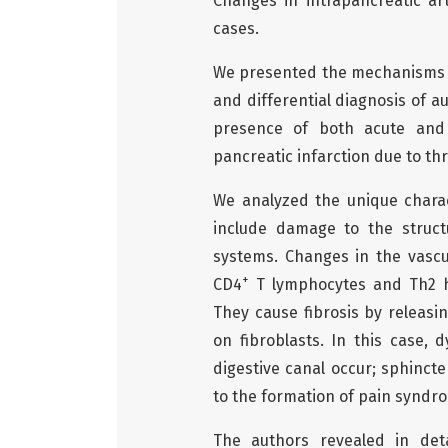
Changes in intrapancreatic ar
cases.
We presented the mechanisms o
and differential diagnosis of a
presence of both acute and c
pancreatic infarction due to t
We analyzed the unique charact
include damage to the struct
systems. Changes in the vascu
+
CD4
T lymphocytes and Th2 hel
They cause fibrosis by releasin
on fibroblasts. In this case, 
digestive canal occur; sphincte
to the formation of pain syndro
The authors revealed in det