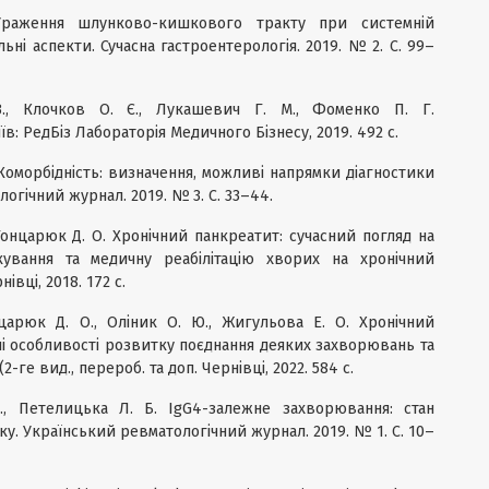
 Ураження шлунково-кишкового тракту при системній
льні аспекти. Сучасна гастроентерологія. 2019. № 2. С. 99–
В., Клочков О. Є., Лукашевич Г. М., Фоменко П. Г.
їв: РедБіз Лабораторія Медичного Бізнесу, 2019. 492 с.
 Коморбідність: визначення, можливі напрямки діагностики
логічний журнал. 2019. № 3. С. 33–44.
 Гонцарюк Д. О. Хронічний панкреатит: сучасний погляд на
лікування та медичну реабілітацію хворих на хронічний
івці, 2018. 172 с.
нцарюк Д. О., Оліник О. Ю., Жигульова Е. О. Хронічний
ні особливості розвитку поєднання деяких захворювань та
-ге вид., перероб. та доп. Чернівці, 2022. 584 с.
., Петелицька Л. Б. IgG4-залежне захворювання: стан
у. Український ревматологічний журнал. 2019. № 1. С. 10–