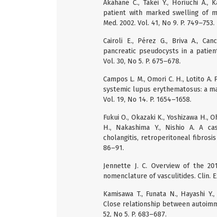
Akahane C., Takei Y., Horiuchi A., 
patient with marked swelling of mu
Med. 2002. Vol. 41, No 9. P. 749–753.
Cairoli E., Pérez G., Briva A., Ca
pancreatic pseudocysts in a patien
Vol. 30, No 5. P. 675–678.
Campos L. M., Omori C. H., Lotito A. P.
systemic lupus erythematosus: a ma
Vol. 19, No 14. P. 1654–1658.
Fukui O., Okazaki K., Yoshizawa H., O
H., Nakashima Y., Nishio A. A ca
cholangitis, retroperitoneal fibrosi
86–91.
Jennette J. C. Overview of the 20
nomenclature of vasculitides. Clin. E
Kamisawa T., Funata N., Hayashi Y.
Close relationship between autoimmun
52, No 5. P. 683–687.