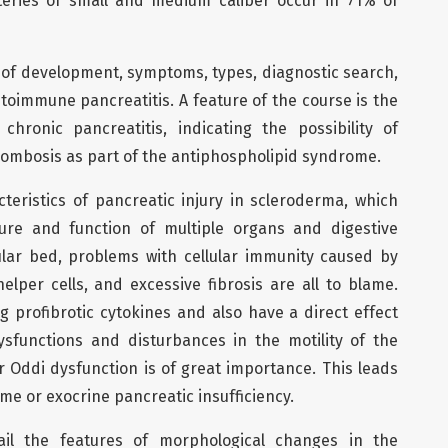
teries of small and medium caliber occur in 71% of
f development, symptoms, types, diagnostic search,
utoimmune pancreatitis. A feature of the course is the
hronic pancreatitis, indicating the possibility of
hrombosis as part of the antiphospholipid syndrome.
eristics of pancreatic injury in scleroderma, which
ure and function of multiple organs and digestive
lar bed, problems with cellular immunity caused by
per cells, and excessive fibrosis are all to blame.
g profibrotic cytokines and also have a direct effect
dysfunctions and disturbances in the motility of the
r Oddi dysfunction is of great importance. This leads
me or exocrine pancreatic insufficiency.
ail the features of morphological changes in the