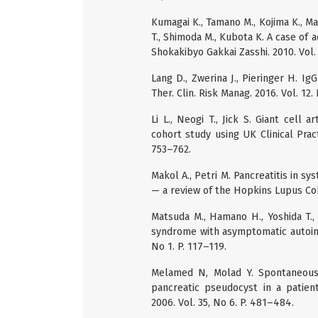
Kumagai K., Tamano M., Kojima K., Ma
T., Shimoda M., Kubota K. A case of
Shokakibyo Gakkai Zasshi. 2010. Vol.
Lang D., Zwerina J., Pieringer H. I
Ther. Clin. Risk Manag. 2016. Vol. 12.
Li L., Neogi T., Jick S. Giant cell 
cohort study using UK Clinical Prac
753–762.
Makol A., Petri M. Pancreatitis in s
— a review of the Hopkins Lupus Coho
Matsuda M., Hamano H., Yoshida T., 
syndrome with asymptomatic autoimm
No 1. P. 117–119.
Melamed N, Molad Y. Spontaneous
pancreatic pseudocyst in a patien
2006. Vol. 35, No 6. P. 481–484.