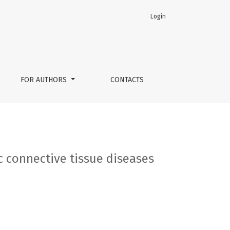
Login
atic diseases)
FOR AUTHORS
CONTACTS
c connective tissue diseases