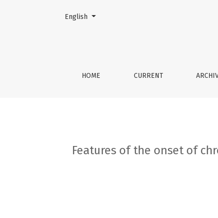
Change the language. The current language is:
English
Features of the onset of chronic pancreatiti
HOME
CURRENT
ARCHI
Features of the onset of ch