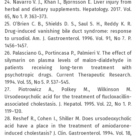
24. Navarro V. J., Khan I., Björnsson E. Liver injury from
herbal and dietary supplements. Hepatology. 2017. Vol.
65, No 1. P. 363–373.
25. O’Brien C. B., Shields D. S., Saul S. H., Reddy K. R.
Drug-induced vanishing bile duct syndrome: response
to ursodiol. Am. J. Gastroenterol. 1996. Vol. 91, No 7. P.
1456–1457.
26. Palasciano G., Portincasa P., Palmieri V. The effect of
silymarin on plasma levels of malon-dialdehyde in
patients receiving long-term treatment with
psychotropic drugs. Current Therapeutic Research.
1994. Vol. 55, No 5. P. 537–545.
27. Piotrowicz A., Polkey M., Wilkinson M.
Ursodeoxycholic acid for the treatment of flucloxacillin-
associated cholestasis. J. Hepatol. 1995. Vol. 22, No 1. P.
119–120.
28. Reshef R., Cohen I., Shiller M. Does ursodeoxycholic
acid have a place in the treatment of amiodarone-
induced cholestasis? J. Clin. Gastroenterol. 1994. Vol. 18,