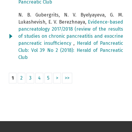
Pancreatic Club
N. B. Gubergrits, N. V. Byelyayeva, G. M.
Lukashevish, E. V. Berezhnaya,
Evidence-based
pancreatology 2017/2018 (review of the results
of studies on chronic pancreatitis and exocrine
pancreatic insufficiency
,
Herald of Pancreatic
Club: Vol 39 No 2 (2018): Herald of Pancreatic
Club
1
2
3
4
5
>
>>