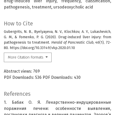
drug-induced liver injury, frequency, classification,
pathogenesis, treatment, ursodeoxycholic acid
How to Cite
Gubergrits, N. B., Byelyayeva, N. V., Klochkov, A. Y., Lukashevich,
G. M., & Fomenko, P. G. (2020). Drug-induced liver injury: from
pathogenesis to treatment.
Herald of Pancreatic Club
,
46
(1), 72-
80. https://doi.org/10.33149/vkp.2020.01.10
More Citation Formats
Abstract views: 769
PDF Downloads: 536 PDF Downloads: 430
References
1. Бабак О. Я. Лекарственно-индуцированные
поражения печени: особенности выявления,
постановки диагноза и ведения пациентов. Здоров’я