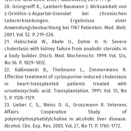
20. Grüngreiff K., Lambert-Baumann J. Wirksamkeit von
L-Ornithin-L-Aspartat-Granulat bei chronischen
Lebererkrankungen. Ergebnisse einer
Anwendungsbeobachtung bei 1167 Patienten. Med. Welt.
2001. Vol. 52. P. 219−226.
21. Habscheid W., Abele U., Dahm H. H. Severe
cholestasis with kidney failure from anabolic steroids in
a body builder. Dtsch. Med. Wochenschr. 1999. Vol. 124,
No 36. P. 1029–1032.
22. Kallinowski B., Theilmann L., Zimmermann R.
Effective treatment of cyclosporine-induced cholestasis
in heart-transplanted patients treated with
ursodeoxycholic acid. Transplantation. 1991. Vol. 51, No
5. P. 1128–1129.
23. Lieber C. S., Weiss D. G., Groszmann R. Veterans
Affairs Cooperative Study of
polyenylphosphatidylcholine in alcoholic liver disease.
Alcohol. Clin. Exp. Res. 2003. Vol. 27, No 11. P. 1765–1772.