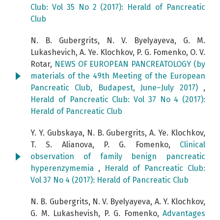
Club: Vol 35 No 2 (2017): Herald of Pancreatic
Club
N. B. Gubergrits, N. V. Byelyayeva, G. M.
Lukashevich, A. Ye. Klochkov, P. G. Fomenko, O. V.
Rotar,
NEWS OF EUROPEAN PANCREATOLOGY (by
materials of the 49th Meeting of the European
Pancreatic Club, Budapest, June–July 2017)
,
Herald of Pancreatic Club: Vol 37 No 4 (2017):
Herald of Pancreatic Club
Y. Y. Gubskaya, N. B. Gubergrits, A. Ye. Klochkov,
T. S. Alianova, P. G. Fomenko,
Clinical
observation of family benign pancreatic
hyperenzymemia
,
Herald of Pancreatic Club:
Vol 37 No 4 (2017): Herald of Pancreatic Club
N. B. Gubergrits, N. V. Byelyayeva, A. Y. Klochkov,
G. М. Lukashevish, P. G. Fomenko,
Advantages