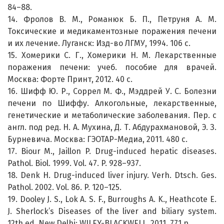
84–88.
14. Фролов В. М., Романюк Б. П., Петруня А. М.
Токсические и медикаментозные поражения печени
и их лечение. Луганск: Изд-во ЛГМУ, 1994. 106 с.
15. Хомерики С. Г., Хомерики Н. М. Лекарственные
поражения печени: учеб. пособие для врачей.
Москва: Форте Принт, 2012. 40 с.
16. Шифф Ю. Р., Соррел М. Ф., Мэддрей У. С. Болезни
печени по Шиффу. Алкогольные, лекарственные,
генетические и метаболические заболевания. Пер. с
англ. под ред. Н. А. Мухина, Д. Т. Абдурахмановой, Э. З.
Бурневича. Москва: ГЭОТАР-Медиа, 2011. 480 с.
17. Biour M., Jaillon P. Drug-induced hepatic diseases.
Pathol. Biol. 1999. Vol. 47. P. 928–937.
18. Denk H. Drug-induced liver injury. Verh. Dtsch. Ges.
Pathol. 2002. Vol. 86. P. 120–125.
19. Dooley J. S., Lok A. S. F., Burroughs A. K., Heathcote E.
J. Sherlock’s Diseases of the liver and biliary system.
12th ed. New Delhi: WILEY-BLACKWELL, 2011. 771 p.