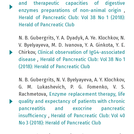
and therapeutic capacities of digestive
enzymes preparations of non-animal origin
,
Herald of Pancreatic Club: Vol 38 No 1 (2018):
Herald of Pancreatic Club
N. B. Gubergrits, Y. А. Dyadyk, A. Ye. Klochkov, N.
V. Byelyayeva, M. D. Ivanova, Y. А. Ginkota, Y. E.
Chirkov,
Clinical observation of IgG4-associated
disease
,
Herald of Pancreatic Club: Vol 38 No 1
(2018): Herald of Pancreatic Club
N. B. Gubergrits, N. V. Byelyayeva, А. Y. Klochkov,
G. М. Lukashevich, P. G. Fomenko, V. S.
Rachmetova,
Enzyme replacement therapy, life
quality and expectancy of patients with chronic
pancreatitis and exocrine pancreatic
insufficiency
,
Herald of Pancreatic Club: Vol 40
No 3 (2018): Herald of Pancreatic Club