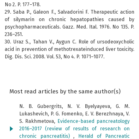
No 2. P. 177–178.
29. Saba P., Galeon F., Salvadorini F. Therapeutic action
of silymarin on chronic hepatopathies caused by
psychopharmaceuticals. Gazz. Med. Ital. 1976. No 135. P.
236–251.
30. Uraz S., Tahan V., Aygun C. Role of ursodeoxycholic
acid in prevention of methotrexateinduced liver toxicity.
Dig. Dis. Sci. 2008. Vol. 53, No 4. P. 1071–1077.
Most read articles by the same author(s)
N. B. Gubergrits, N. V. Byelyayeva, G. M.
Lukashevich, P. G. Fomenko, E. V. Berezhnaya, V.
S. Rakhmetova,
Evidence-based pancreatology
2016–2017 (review of results of research on
chronic pancreatitis)
,
Herald of Pancreatic