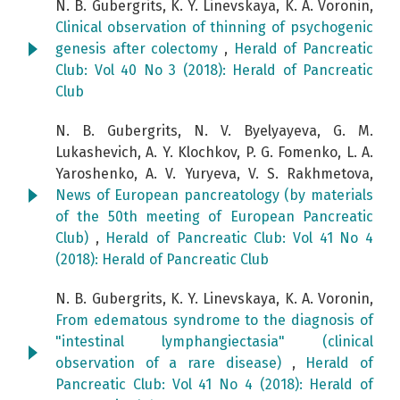
N. B. Gubergrits, K. Y. Linevskaya, K. A. Voronin,
Clinical observation of thinning of psychogenic
genesis after colectomy
,
Herald of Pancreatic
Club: Vol 40 No 3 (2018): Herald of Pancreatic
Club
N. B. Gubergrits, N. V. Byelyayeva, G. M.
Lukashevich, A. Y. Klochkov, P. G. Fomenko, L. A.
Yaroshenko, A. V. Yuryeva, V. S. Rakhmetova,
News of European pancreatology (by materials
of the 50th meeting of European Pancreatic
Club)
,
Herald of Pancreatic Club: Vol 41 No 4
(2018): Herald of Pancreatic Club
N. B. Gubergrits, K. Y. Linevskaya, K. A. Voronin,
From edematous syndrome to the diagnosis of
"intestinal lymphangiectasia" (clinical
observation of a rare disease)
,
Herald of
Pancreatic Club: Vol 41 No 4 (2018): Herald of