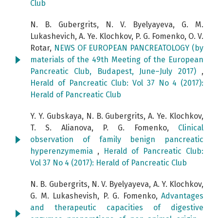
Club
N. B. Gubergrits, N. V. Byelyayeva, G. M.
Lukashevich, A. Ye. Klochkov, P. G. Fomenko, O. V.
Rotar,
NEWS OF EUROPEAN PANCREATOLOGY (by
materials of the 49th Meeting of the European
Pancreatic Club, Budapest, June–July 2017)
,
Herald of Pancreatic Club: Vol 37 No 4 (2017):
Herald of Pancreatic Club
Y. Y. Gubskaya, N. B. Gubergrits, A. Ye. Klochkov,
T. S. Alianova, P. G. Fomenko,
Clinical
observation of family benign pancreatic
hyperenzymemia
,
Herald of Pancreatic Club:
Vol 37 No 4 (2017): Herald of Pancreatic Club
N. B. Gubergrits, N. V. Byelyayeva, A. Y. Klochkov,
G. М. Lukashevish, P. G. Fomenko,
Advantages
and therapeutic capacities of digestive