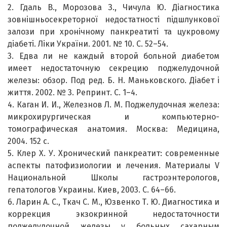
2. Гдаль В., Морозова З., Чичула Ю. Діагностика
зовнішньосекреторної недостатності підшлункової
залози при хронічному панкреатиті та цукровому
діабеті. Ліки України. 2001. № 10. С. 52–54.
3. Едва ли не каждый второй больной диабетом
имеет недостаточную секрецию поджелудочной
железы: обзор. Под ред. Б. Н. Маньковского. Діабет і
життя. 2002. № 3. Репринт. С. 1–4.
4. Каган И. И., Железнов Л. М. Поджелудочная железа:
микрохирургическая и компьютерно-
томографическая анатомия. Москва: Медицина,
2004. 152 с.
5. Клер Х. У. Хронический панкреатит: современные
аспекты патофизиологии и лечения. Материалы V
Национальной Школы гастроэнтерологов,
гепатологов Украины. Киев, 2003. С. 64–66.
6. Ларин А. С., Ткач С. М., Юзвенко Т. Ю. Диагностика и
коррекция экзокринной недостаточности
поджелудочной железы у больных сахарным