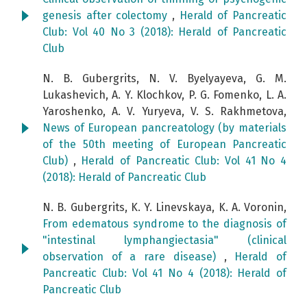
genesis after colectomy
,
Herald of Pancreatic
Club: Vol 40 No 3 (2018): Herald of Pancreatic
Club
N. B. Gubergrits, N. V. Byelyayeva, G. M.
Lukashevich, A. Y. Klochkov, P. G. Fomenko, L. A.
Yaroshenko, A. V. Yuryeva, V. S. Rakhmetova,
News of European pancreatology (by materials
of the 50th meeting of European Pancreatic
Club)
,
Herald of Pancreatic Club: Vol 41 No 4
(2018): Herald of Pancreatic Club
N. B. Gubergrits, K. Y. Linevskaya, K. A. Voronin,
From edematous syndrome to the diagnosis of
"intestinal lymphangiectasia" (clinical
observation of a rare disease)
,
Herald of
Pancreatic Club: Vol 41 No 4 (2018): Herald of
Pancreatic Club