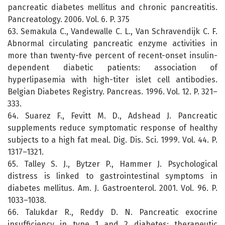
pancreatic diabetes mellitus and chronic pancreatitis.
Pancreatology. 2006. Vol. 6. P. 375
63. Semakula C., Vandewalle C. L., Van Schravendijk C. F.
Abnormal circulating pancreatic enzyme activities in
more than twenty-five percent of recent-onset insulin-
dependent diabetic patients: association of
hyperlipasemia with high-titer islet cell antibodies.
Belgian Diabetes Registry. Pancreas. 1996. Vol. 12. P. 321–
333.
64. Suarez F., Fevitt M. D., Adshead J. Pancreatic
supplements reduce symptomatic response of healthy
subjects to a high fat meal. Dig. Dis. Sci. 1999. Vol. 44. P.
1317–1321.
65. Talley S. J., Bytzer P., Hammer J. Psychological
distress is linked to gastrointestinal symptoms in
diabetes mellitus. Am. J. Gastroenterol. 2001. Vol. 96. P.
1033–1038.
66. Talukdar R., Reddy D. N. Pancreatic exocrine
insufficiency in type 1 and 2 diabetes: therapeutic