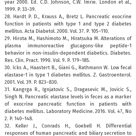
year 2000. Ed. C.D. Johnson, C.W. Imrie. London et al.,
1999. P. 33–39.
28. Hardt P. D., Krauss A., Bretz L. Pancreatic exocrine
function in patients with type 1 and type 2 diabetes
mellitus. Acta Diabetol. 2000. Vol. 37. P. 105–110.
29. Hirota M., Hashimoto M., Hiratsuka M. Alterations of
plasma immunoreactive glucagons-like peptide-1
behavior in non-insulin-dependent diabetics. Diabetes.
Res. Clin. Pract. 1990. Vol. 9. P. 179–185.
30. Icks A., Haastert B., Giani G., Rathmann W. Low fecal
elastase-1 in type 1 diabetes mellitus. Z. Gastroenterol.
2001. Vol. 39. P. 823–830.
31. Kangrga R., Ignjatovic S., Dragasevic М., Jovicic S.,
Singh N. Pancreatic elastase levels in feces as a marker
of exocrine pancreatic function in patients with
diabetes mellitus. Laboratory Medicine. 2016. Vol. 47, No
2. P. 140–148.
32. Keller J., Conrads H., Goebell H. Differential
responses of human pancreatic and biliary secretion to