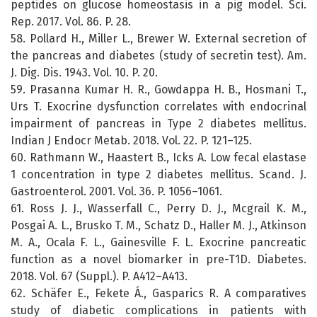
peptides on glucose homeostasis in a pig model. Sci.
Rep. 2017. Vol. 86. P. 28.
58. Pollard H., Miller L., Brewer W. External secretion of
the pancreas and diabetes (study of secretin test). Am.
J. Dig. Dis. 1943. Vol. 10. P. 20.
59. Prasanna Kumar H. R., Gowdappa H. B., Hosmani T.,
Urs T. Exocrine dysfunction correlates with endocrinal
impairment of pancreas in Type 2 diabetes mellitus.
Indian J Endocr Metab. 2018. Vol. 22. P. 121–125.
60. Rathmann W., Haastert B., Icks A. Low fecal elastase
1 concentration in type 2 diabetes mellitus. Scand. J.
Gastroenterol. 2001. Vol. 36. P. 1056–1061.
61. Ross J. J., Wasserfall C., Perry D. J., Mcgrail K. M.,
Posgai A. L., Brusko T. M., Schatz D., Haller M. J., Atkinson
M. A., Ocala F. L., Gainesville F. L. Exocrine pancreatic
function as a novel biomarker in pre-T1D. Diabetes.
2018. Vol. 67 (Suppl.). P. A412–A413.
62. Schäfer E., Fekete Á., Gasparics R. A comparatives
study of diabetic complications in patients with