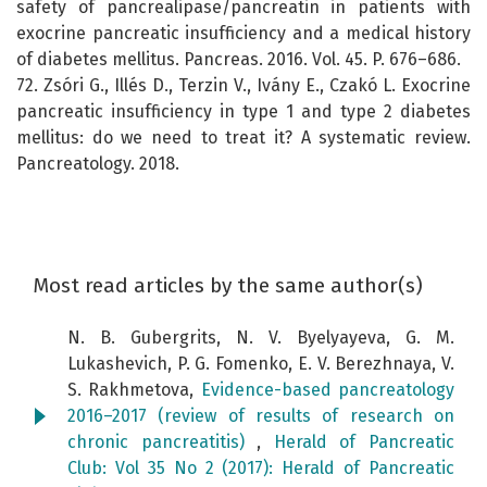
safety of pancrealipase/pancreatin in patients with
exocrine pancreatic insufficiency and a medical history
of diabetes mellitus. Pancreas. 2016. Vol. 45. P. 676–686.
72. Zsóri G., Illés D., Terzin V., Ivány E., Czakó L. Exocrine
pancreatic insufficiency in type 1 and type 2 diabetes
mellitus: do we need to treat it? A systematic review.
Pancreatology. 2018.
Most read articles by the same author(s)
N. B. Gubergrits, N. V. Byelyayeva, G. M.
Lukashevich, P. G. Fomenko, E. V. Berezhnaya, V.
S. Rakhmetova,
Evidence-based pancreatology
2016–2017 (review of results of research on
chronic pancreatitis)
,
Herald of Pancreatic
Club: Vol 35 No 2 (2017): Herald of Pancreatic