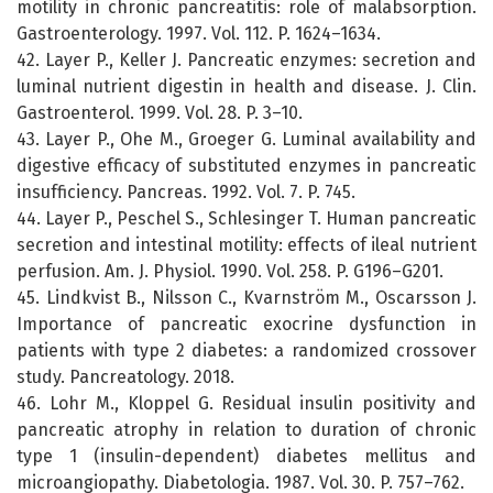
motility in chronic pancreatitis: role of malabsorption.
Gastroenterology. 1997. Vol. 112. P. 1624–1634.
42. Layer P., Keller J. Pancreatic enzymes: secretion and
luminal nutrient digestin in health and disease. J. Clin.
Gastroenterol. 1999. Vol. 28. P. 3–10.
43. Layer P., Ohe M., Groeger G. Luminal availability and
digestive efficacy of substituted enzymes in pancreatic
insufficiency. Pancreas. 1992. Vol. 7. P. 745.
44. Layer P., Peschel S., Schlesinger T. Human pancreatic
secretion and intestinal motility: effects of ileal nutrient
perfusion. Am. J. Physiol. 1990. Vol. 258. P. G196–G201.
45. Lindkvist B., Nilsson C., Kvarnström M., Oscarsson J.
Importance of pancreatic exocrine dysfunction in
patients with type 2 diabetes: a randomized crossover
study. Pancreatology. 2018.
46. Lohr M., Kloppel G. Residual insulin positivity and
pancreatic atrophy in relation to duration of chronic
type 1 (insulin-dependent) diabetes mellitus and
microangiopathy. Diabetologia. 1987. Vol. 30. P. 757–762.