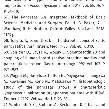
implications. J Assoc Physicians India. 2017. Vol. 65, No 9.
P. 64–70.
67. The Pancreas: An Integrated Textbook of Basic
Science, Medicine and Surgery. Ed. H. G. Beger, A. L.
Warshaw, R. H. Hruban. Oxford: Willey Blackwell. 2018.
1173 p.
68. Tully G. T., Lowenthal J. J. The diabetic coma of acute
pancreatitis. Ann. Intern. Med. 1958. Vol. 48. P. 310.
69. Van der O., Layer P., Wollny C. Somatostatin 28 and
coupling of human interdigestive intestinal motility and
pancreatic secretion. Gastroenterology. 1992. Vol. 103. P.
974–982.
70. Waguri M., Hanafusa T., Itoh N., Miyagawa J., Imagawa
A., Kuwajima M., Kono N., Matsuzawa Y. Histopathologic
study of the pancreas shows a characteristic
lymphocytic infiltration in Japanese patients with IDDM.
Endocr J. 1997. Vol. 44, No 1. P. 23–33.
71. Whitcomb D. C., Bodhani A., Beckmann K. Effcacy and