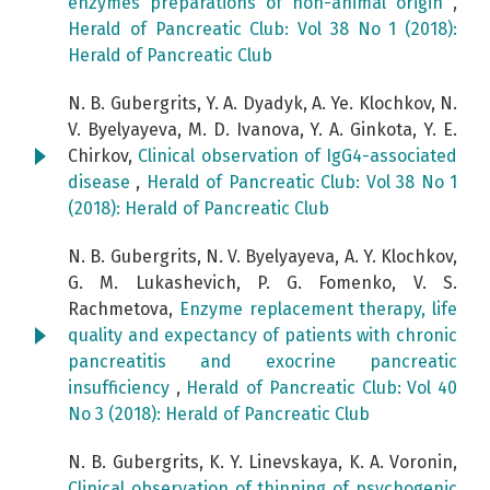
enzymes preparations of non-animal origin
,
Herald of Pancreatic Club: Vol 38 No 1 (2018):
Herald of Pancreatic Club
N. B. Gubergrits, Y. А. Dyadyk, A. Ye. Klochkov, N.
V. Byelyayeva, M. D. Ivanova, Y. А. Ginkota, Y. E.
Chirkov,
Clinical observation of IgG4-associated
disease
,
Herald of Pancreatic Club: Vol 38 No 1
(2018): Herald of Pancreatic Club
N. B. Gubergrits, N. V. Byelyayeva, А. Y. Klochkov,
G. М. Lukashevich, P. G. Fomenko, V. S.
Rachmetova,
Enzyme replacement therapy, life
quality and expectancy of patients with chronic
pancreatitis and exocrine pancreatic
insufficiency
,
Herald of Pancreatic Club: Vol 40
No 3 (2018): Herald of Pancreatic Club
N. B. Gubergrits, K. Y. Linevskaya, K. A. Voronin,
Clinical observation of thinning of psychogenic