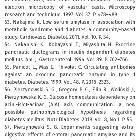
electron microscopy of vascular casts. Microscopy
research and technique. 1997. Vol. 37. P. 478–488.
53. Nakajima K. Low serum amylase in association with
metabolic syndrome and diabetes: a community-based
study. Cardiovasc. Diabetol. 2011. Vol. 10. P. 34.
54. Nakanishi K., Kobayashi T., Miyashita H. Exocrine
pancreatic ductograms in insulin-dependent diabetes
mellitus. Am. J. Gastroenterol. 1994. Vol. 89. P. 762–766.
55. Panicot L., Mas E., Thivolet C. Circulating antibodies
against an exocrine pancreatic enzyme in type 1
diabetes. Diabetes. 1999. Vol. 48. P. 2316–2323.
56. Pierzynowski S. G., Gregory P. C., Filip R., Woliński J.,
Pierzynowska K. G. Glucose homeostasis dependency on
acini-islet-acinar (AIA) axis communication: a new
possible pathophysiological hypothesis regarding
diabetes mellitus. Nutr Diabetes. 2018. Vol. 8, No 1. P. 55.
57. Pierzynowski S. G. Experiments suggesting extra-
digestive effects of enteral pancreatic amylase and its