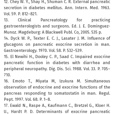
12. Chey W. Y., Shay H., Shuman C. R. External pancreatic
secretion in diabetes mellitus. Ann. Intern. Med. 1963.
Vol. 59. P. 812–821.
13. Clinical Pancreatology for practicing
gastroenterologists and surgeons. Ed. J. E. Dominguez-
Munoz. Magdeburg: A Blackwell Publ. Co, 2005. 535 р.
14. Dyck W. P., Texter E. C. J., Lasater J. M. Influence of
glucagons on pancreatic exocrine secretion in man.
Gastroenterology. 1970. Vol. 58. P. 532–539.
15. El Newihi H., Dooley C. P., Saad C. Impaired exocrine
pancreatic function in diabetes with diarrhea and
peripheral neuropathy. Dig. Dis. Sci. 1988. Vol. 33. P. 705–
710.
16. Emoto T., Miyata M, Izukura M. Simultaneous
observation of endocrine and exocrine functions of the
pancreas responding to somatostatin in man. Regul.
Pept. 1997. Vol. 68. P. 1–8.
17. Ewald N., Raspe A., Kaufmann C., Bretzel G., Kloer H.
U., Hardt P. D. Determinants of exocrine pancreatic