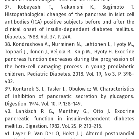
37. Kobayashi T., Nakanishi K., Sugimoto T.
Histopathological changes of the pancreas in islet cell
antibodies (ICA)-positive subjects before and after the
clinical onset of insulin-dependent diabetes mellitus.
Diabetes. 1988. Vol. 37. P. 24A.
38. Kondrashova A., Nurminen N., Lehtonen J., Hyoty M.,
Toppari J., Ilonen J., Veijola R., Knip M., Hyoty H. Exocrine
pancreas function decreases during the progression of
the beta-cell damaging process in young prediabetic
children. Pediatric Diabetes. 2018. Vol. 19, No 3. P. 398–
402.
39. Konturek S. J., Tasler J., Obulowicz W. Characteristics
of inhibition of pancreatic secretion by glucagons.
Digestion. 1974. Vol. 10. P. 138–149.
40. Lankisch P. G., Manthey G., Otto J. Exocrine
pancreatic function in insulin-dependent diabetes
mellitus. Digestion. 1982. Vol. 25. P. 210–216.
41. Layer P., Van Der O, Holst J. J. Altered postprandial