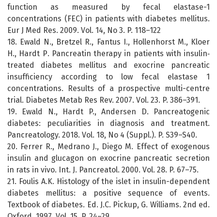
function as measured by fecal elastase-1
concentrations (FEC) in patients with diabetes mellitus.
Eur J Med Res. 2009. Vol. 14, No 3. P. 118–122
18. Ewald N., Bretzel R., Fantus I., Hollenhorst М., Kloer
Н., Hardt Р. Pancreatin therapy in patients with insulin‐
treated diabetes mellitus and exocrine pancreatic
insufficiency according to low fecal elastase 1
concentrations. Results of a prospective multi-centre
trial. Diabetes Metab Res Rev. 2007. Vol. 23. P. 386–391.
19. Ewald N., Hardt P., Andersen D. Pancreatogenic
diabetes: peculiarities in diagnosis and treatment.
Pancreatology. 2018. Vol. 18, No 4 (Suppl.). P. S39–S40.
20. Ferrer R., Medrano J., Diego M. Effect of exogenous
insulin and glucagon on exocrine pancreatic secretion
in rats in vivo. Int. J. Pancreatol. 2000. Vol. 28. P. 67–75.
21. Foulis A.K. Histology of the islet in insulin-dependent
diabetes mellitus: a positive sequence of events.
Textbook of diabetes. Ed. J.C. Pickup, G. Williams. 2nd ed.
Oxford, 1997. Vol. 15. P. 24–29.