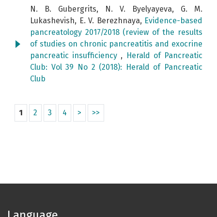
N. B. Gubergrits, N. V. Byelyayeva, G. M.
Lukashevish, E. V. Berezhnaya,
Evidence-based
pancreatology 2017/2018 (review of the results
of studies on chronic pancreatitis and exocrine
pancreatic insufficiency
,
Herald of Pancreatic
Club: Vol 39 No 2 (2018): Herald of Pancreatic
Club
1
2
3
4
>
>>
Language