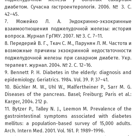
диабетом. Сучасна гастроентерологія. 2006. № 3. С.
42–45.
7. Можейко Л. А. Эндокринно-экзокринные
взаимоотношения поджелудочной железы: история
вопроса. Журнал ГрГМУ. 2007. № 3. С. 7–11.
8. Передерий В. Г., Ткач С. М., Парунян Л. М. Частота и
возможные причины экзокринной недостаточности
поджелудочной железы при сахарном диабете. Укр.
терапевт. журнал. 2004. № 2. С. 12–16.
9. Bennett P. H. Diabetes in the elderly: diagnosis and
epidemiology. Geriatrics. 1984. Vol. 39. P. 37–41.
10. Büchler M. W., Uhl W., Malfertheiner P., Sarr M. G.
Diseases of the pancreas. Basel; Freiburg; Paris et al.:
Karger, 2004. 212 p.
11. Bytzer P., Talley N. J., Leemon M. Prevalence of the
gastrointestinal symptoms associated with diabetes
mellitus: a population-based survey of 15,000 adults.
Arch. Intern Med. 2001. Vol. 161. P. 1989–1996.