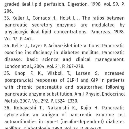
graded ileal lipid perfusion. Digestion. 1998. Vol. 59. P.
206.
33. Keller J., Conrads H., Holst J. J. The ratios between
pancreatic secretory enzymes are modulated by
physiologic ileal lipid concentrations. Pancreas. 1998.
Vol. 17. P. 442.
34. Keller J., Layer P. Acinar-islet interactions: Pancreatic
exocrine insufficiency in diabetes mellitus. Pancreatic
disease: basic science and clinical management.
London et al., 2004. Vol. 21. P. 267–278.
35. Knop F. K., Vilsboll T., Larsen S. Increased
postpran.dial responses of GLP-1 and GIP in patients
with chronic pancreatitis and steatorrhea following
pancreatic enzyme substitution. Am J Physiol Endocrinol
Metab. 2007. Vol. 292. P. E324–E330.
36. Kobayashi T., Nakanishi K., Kajio H. Pancreatic
cytoceratin: an antigen of pancreatic exocrine cell
autoantibodies in type-1 (insulin-dependent) diabetes
mellitus. Diabetologia. 1990. Vol. 33. P. 363–370.