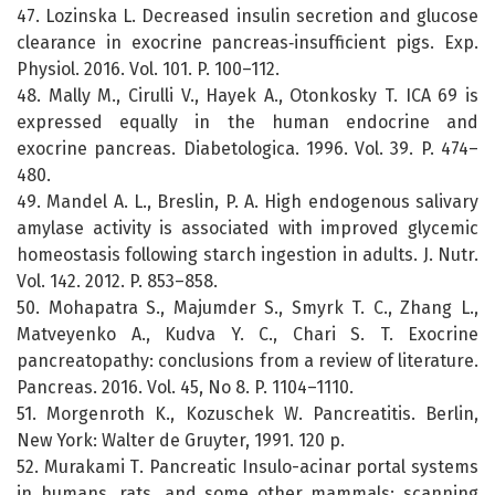
47. Lozinska L. Decreased insulin secretion and glucose
clearance in exocrine pancreas‐insufficient pigs. Exp.
Physiol. 2016. Vol. 101. P. 100–112.
48. Mally M., Cirulli V., Hayek A., Otonkosky T. ICA 69 is
expressed equally in the human endocrine and
exocrine pancreas. Diabetologica. 1996. Vol. 39. P. 474–
480.
49. Mandel A. L., Breslin, P. A. High endogenous salivary
amylase activity is associated with improved glycemic
homeostasis following starch ingestion in adults. J. Nutr.
Vol. 142. 2012. P. 853–858.
50. Mohapatra S., Majumder S., Smyrk T. C., Zhang L.,
Matveyenko A., Kudva Y. C., Chari S. T. Exocrine
pancreatopathy: conclusions from a review of literature.
Pancreas. 2016. Vol. 45, No 8. P. 1104–1110.
51. Morgenroth K., Kozuschek W. Pancreatitis. Berlin,
New York: Walter de Gruyter, 1991. 120 p.
52. Murakami Т. Pancreatic Insulo-acinar portal systems
in humans, rats, and some other mammals: scanning