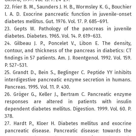
22. Frier B. M., Saunders J. H. B., Wormsley K. G., Bouchier
I. A. D. Exocrine pancreatic function in juvenile-onset
diabetes mellitus. Gut. 1976. Vol. 17. P. 685–691.
23. Gepts W. Pathology of the pancreas in juvenile
diabetes. Diabetes. 1965. Vol. 14. P. 619–633.
24. Gilbeau J. P., Poncelet V., Libon E. The density,
contour, and thickness of the pancreas in diabetics: CT
findings in 57 patients. Am. J. Roentgenol. 1992. Vol. 159.
P. 527–531.
25. Grandt D., Bein S., Beglinger C. Peptide YY inhibits
interdigestive pancreatic enzyme secretion in humans.
Pancreas. 1995. Vol. 11. P. 430.
26. Gröger G., Keller J., Bertram C. Pancreatic enzyme
responses are altered in patients with insulin
dependent diabetes mellitus. Digestion. 1999. Vol. 60. P.
378.
27. Hardt P., Kloer H. Diabetes mellitus and exocrine
pancreatic disease. Pancreatic disease: towards the