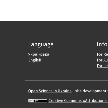
Language
Inf
Українська
For R
English
For A
For Li
Open Science in Ukraine
- site development fo
Creative Commons «Attribution» 