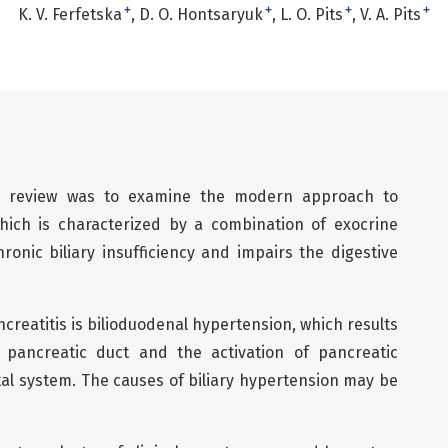
+
+
+
+
K. V. Ferfetska
D. O. Hontsaryuk
L. O. Pits
V. A. Pits
re review was to examine the modern approach to
 which is characterized by a combination of exocrine
ronic biliary insufficiency and impairs the digestive
ncreatitis is bilioduodenal hypertension, which results
e pancreatic duct and the activation of pancreatic
al system. The causes of biliary hypertension may be