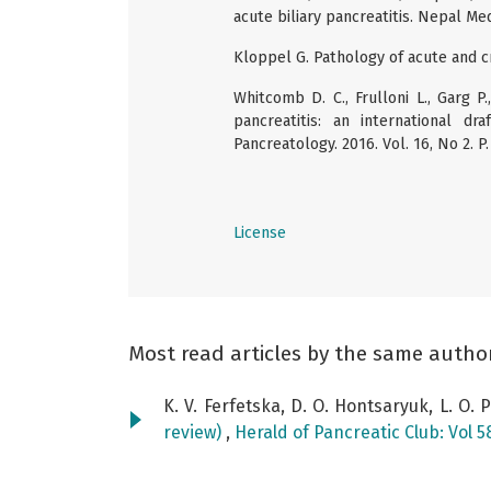
acute biliary pancreatitis. Nepal Med. 
Kloppel G. Pathology of acute and cr
Whitcomb D. C., Frulloni L., Garg P.
pancreatitis: an international dr
Pancreatology. 2016. Vol. 16, No 2. P
License
Most read articles by the same autho
K. V. Ferfetska, D. O. Hontsaryuk, L. O. Pi
review)
,
Herald of Pancreatic Club: Vol 5