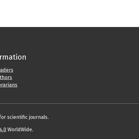
ormation
eaders
uthors
brarians
r scientific journals.
4.0
WorldWide.