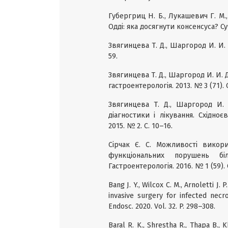
Губергриц Н. Б., Лукашевич Г. М.,
Одді: яка досягнути консенсуса? Суч
Звягинцева Т. Д., Шаргород И. И. 
59.
Звягинцева Т. Д., Шаргород И. И. 
гастроентерологія. 2013. № 3 (71). 
Звягинцева Т. Д., Шаргород И. И
діагностики і лікування. Східно
2015. № 2. С. 10–16.
Сірчак Є. С. Можливості викори
функціональних порушень б
Гастроентерологія. 2016. № 1 (59). 
Bang J. Y., Wilcox C. M., Arnoletti J.
invasive surgery for infected necro
Endosc. 2020. Vol. 32. P. 298–308.
Baral R. K., Shrestha R., Thapa B., 