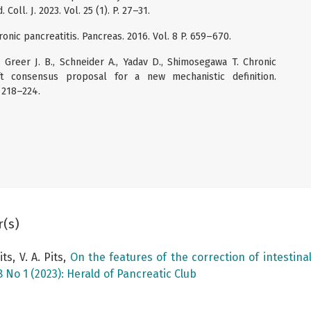
Coll. J. 2023. Vol. 25 (1). P. 27–31.
onic pancreatitis. Pancreas. 2016. Vol. 8 P. 659–670.
, Greer J. B., Schneider A., Yadav D., Shimosegawa T. Chronic
aft consensus proposal for a new mechanistic definition.
. 218–224.
r(s)
ts, V. A. Pits,
On the features of the correction of intestinal
8 No 1 (2023): Herald of Pancreatic Club