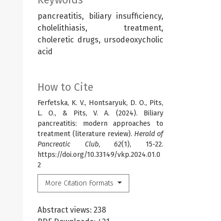
pancreatitis, biliary insufficiency,
cholelithiasis, treatment,
choleretic drugs, ursodeoxycholic
acid
How to Cite
Ferfetska, K. V., Hontsaryuk, D. O., Pits,
L. O., & Pits, V. A. (2024). Biliary
pancreatitis: modern approaches to
treatment (literature review).
Herald of
Pancreatic Club
,
62
(1), 15-22.
https://doi.org/10.33149/vkp.2024.01.0
2
More Citation Formats
Abstract views: 238