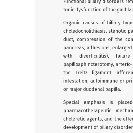
Functional biliary disorders re
tonic dysfunction of the gallbla
Organic causes of biliary hyp
choledocholithiasis, stenotic pa
duct, compression of the co
pancreas, adhesions, enlarged 
with diverticulitis), fa
papillosphincterotomy, arterio
the Treitz ligament, affere
infestation, autoimmune or pri
or major duodenal papilla.
Special emphasis is place
pharmacotherapeutic mecha
choleretic agents, and the eff
development of biliary disorder