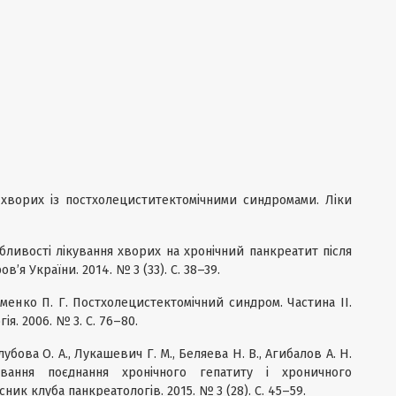
ії хворих із постхолециститектомічними синдромами. Ліки
обливості лікування хворих на хронічний панкреатит після
в’я України. 2014. № 3 (33). С. 38–39.
оменко П. Г. Постхолецистектомічний синдром. Частина ІІ.
ія. 2006. № 3. С. 76–80.
лубова О. А., Лукашевич Г. М., Беляева Н. В., Агибалов А. Н.
ування поєднання хронічного гепатиту і хроничного
сник клуба панкреатологів. 2015. № 3 (28). С. 45–59.