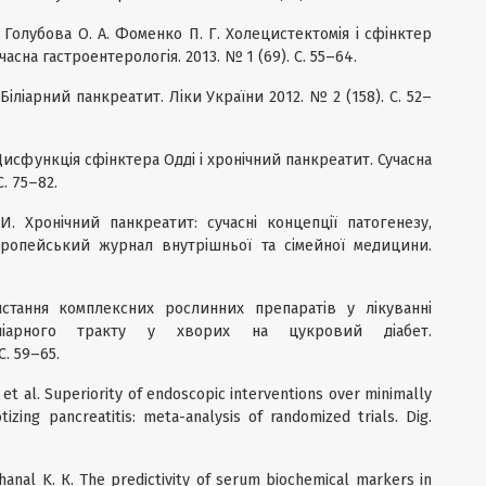
 Голубова О. А. Фоменко П. Г. Холецистектомія і сфінктер
асна гастроентерологія. 2013. № 1 (69). С. 55–64.
Біліарний панкреатит. Ліки України 2012. № 2 (158). С. 52–
Дисфункція сфінктера Одді і хронічний панкреатит. Сучасна
С. 75–82.
. Хронічний панкреатит: сучасні концепції патогенезу,
європейський журнал внутрішньої та сімейної медицини.
стання комплексних рослинних препаратів у лікуванні
іліарного тракту у хворих на цукровий діабет.
С. 59–65.
 P. et al. Superiority of endoscopic interventions over minimally
tizing pancreatitis: meta-analysis of randomized trials. Dig.
Khanal K. К. The predictivity of serum biochemical markers in