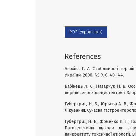
PDF (Українська)
References
Анохіна Г. А. Особливості терап
України. 2000. № 9. С. 40–44.
Бабінець Л. С., Назарчук Н. В. Ос
перенесеної холецистектомії. Здоро
Губергриц Н. Б., Юрьєва А. В., Ф
Лікування. Сучасна гастроентеролог
Губергриц Н. Б., Фоменко П. Г., Го
Патогенетичні підходи до лік
панкреатиту токсичної етіології. Ві