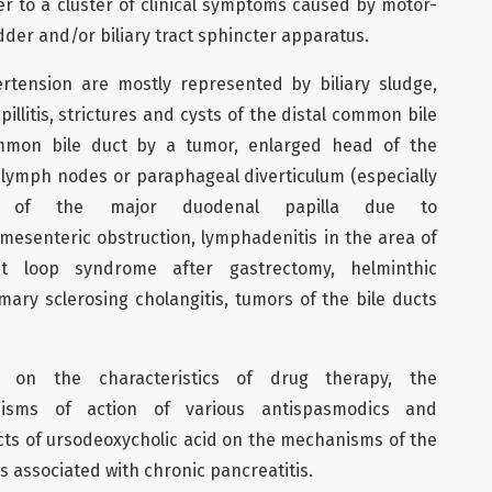
fer to a cluster of clinical symptoms caused by motor-
dder and/or biliary tract sphincter apparatus.
ertension are mostly represented by biliary sludge,
pillitis, strictures and cysts of the distal common bile
mmon bile duct by a tumor, enlarged head of the
lymph nodes or paraphageal diverticulum (especially
ilure of the major duodenal papilla due to
-mesenteric obstruction, lymphadenitis in the area of
nt loop syndrome after gastrectomy, helminthic
mary sclerosing cholangitis, tumors of the bile ducts
d on the characteristics of drug therapy, the
nisms of action of various antispasmodics and
ects of ursodeoxycholic acid on the mechanisms of the
s associated with chronic pancreatitis.