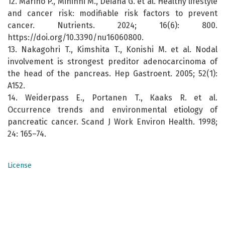
12. Marino P., Mininni M., Deiana G. et al. Healthy lifestyle
and cancer risk: modifiable risk factors to prevent
cancer. Nutrients. 2024; 16(6): 800.
https://doi.org/10.3390/nu16060800.
13. Nakagohri T., Kimshita T., Konishi M. et al. Nodal
involvement is strongest preditor adenocarcinoma of
the head of the pancreas. Hep Gastroent. 2005; 52(1):
A152.
14. Weiderpass E., Portanen T., Кaaks R. et al.
Occurrence trends and environmental etiology of
pancreatic cancer. Scand J Work Environ Health. 1998;
24: 165–74.
License