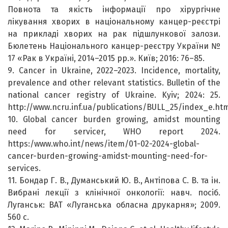
Повнота та якість інформації про хірургічне
лікування хворих в національному канцер-реєстрі
на прикладі хворих на рак підшлункової залози.
Бюлетень Національного канцер-реєстру України №
17 «Рак в Україні, 2014–2015 рр.». Київ; 2016: 76–85.
9. Cancer in Ukraine, 2022–2023. Inсidenсe, mortality,
prevalence and other relevant statistics. Bulletin of the
national cancer registry of Ukraine. Kyiv; 2024: 25.
http://www.ncru.inf.ua/publications/BULL_25/index_e.ht
10. Global cancer burden growing, amidst mounting
need for servicer, WHO report 2024.
https:/www.who.int/news/item/01-02-2024-global-
cancer-burden-growing-amidst-mounting-need-for-
services.
11. Бондар Г. В., Думанський Ю. В., Антіпова С. В. та ін.
Вибрані лекції з клінічної онкології: навч. посіб.
Луганськ: ВАТ «Луганська обласна друкарня»; 2009.
560 с.