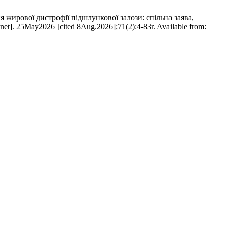
я жирової дистрофії підшлункової залози: спільна заява,
5May2026 [cited 8Aug.2026];71(2):4-83r. Available from: