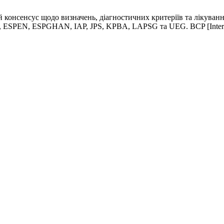
й консенсус щодо визначень, діагностичних критеріїв та лікуванн
EN, ESPGHAN, IAP, JPS, KPBA, LAPSG та UEG. BCP [Internet]. 2